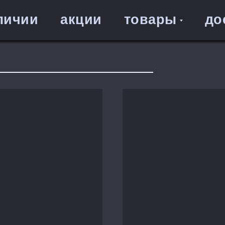
личии
акции
товары
до